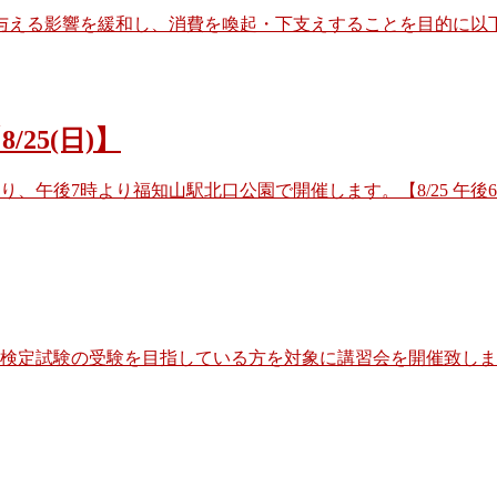
与える影響を緩和し、消費を喚起・下支えすることを目的に以下
25(日)】
り、午後7時より福知山駅北口公園で開催します。【8/25 午
定試験の受験を目指している方を対象に講習会を開催致します。 開