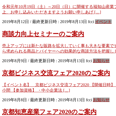
令和元年10月19日（土）～20日（日）に開催する福知山産
上、お申し込みいただきますようお願い申しあげ […]
2019年8月12日
/ 最終更新日時 :
2019年8月13日
fcci
イベント
商談力向上セミナーのご案内
売上アップには新たな販路を拡大していく事も大きな要素で
ら求められる商品とバイヤーへの効果的な商談方法を把握し [
2019年8月9日
/ 最終更新日時 :
2019年8月13日
fcci
お知らせ
京都ビジネス交流フェア2020のご案内
【イベント名】 京都ビジネス交流フェア2020 【開催日時】 
小間 【参加資格】 ・中小企業法 […]
2019年8月8日
/ 最終更新日時 :
2019年8月13日
fcci
お知らせ
京都知恵産業フェア2020のご案内