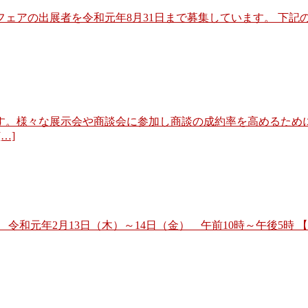
業フェアの出展者を令和元年8月31日まで募集しています。 下
す。様々な展示会や商談会に参加し商談の成約率を高めるため
…]
令和元年2月13日（木）～14日（金） 午前10時～午後5時 【