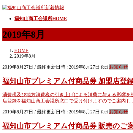
コ
ナ
ン
ビ
福知山商工会議所HOME
テ
ゲ
ン
ー
2019年8月
ツ
シ
へ
ョ
ス
ン
HOME
キ
に
2019年8月
ッ
移
プ
動
2019年8月27日
/ 最終更新日時 :
2019年8月27日
fcci
お知らせ
福知山市プレミアム付商品券 加盟店登
消費税及び地方消費税の引き上げによる消費に与える影響を緩
店登録を福知山商工会議所窓口で受け付けますのでご案内 […
2019年8月27日
/ 最終更新日時 :
2019年8月27日
fcci
お知らせ
福知山市プレミアム付商品券 販売のご