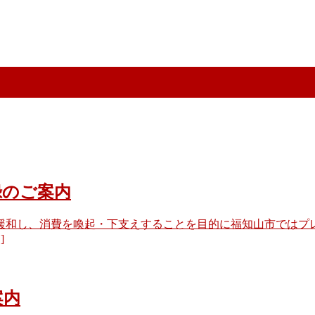
録のご案内
和し、消費を喚起・下支えすることを目的に福知山市ではプレ
]
案内