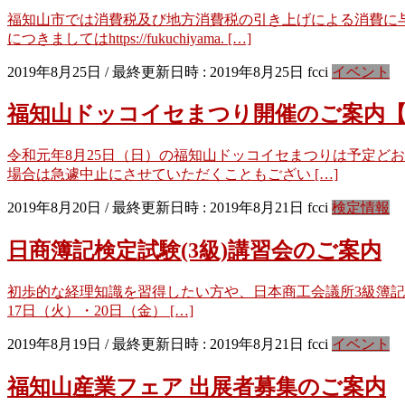
福知山市では消費税及び地方消費税の引き上げによる消費に
につきましてはhttps://fukuchiyama. […]
2019年8月25日
/ 最終更新日時 :
2019年8月25日
fcci
イベント
福知山ドッコイセまつり開催のご案内【8/
令和元年8月25日（日）の福知山ドッコイセまつりは予定どお
場合は急遽中止にさせていただくこともござい […]
2019年8月20日
/ 最終更新日時 :
2019年8月21日
fcci
検定情報
日商簿記検定試験(3級)講習会のご案内
初歩的な経理知識を習得したい方や、日本商工会議所3級簿記検
17日（火）・20日（金） […]
2019年8月19日
/ 最終更新日時 :
2019年8月21日
fcci
イベント
福知山産業フェア 出展者募集のご案内