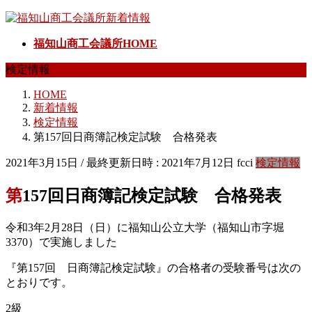
コ
ナ
ン
ビ
福知山商工会議所HOME
テ
ゲ
ン
ー
検定情報
ツ
シ
へ
ョ
HOME
ス
ン
新着情報
キ
に
検定情報
ッ
移
第157回日商簿記検定試験 合格発表
プ
動
2021年3月15日
/ 最終更新日時 :
2021年7月12日
fcci
検定情報
第157回日商簿記検定試験 合格発表
令和3年2月28日（日）に福知山公立大学（福知山市字堀
3370）で実施しました
『第157回 日商簿記検定試験』の合格者の受験番号は次の
とおりです。
2級