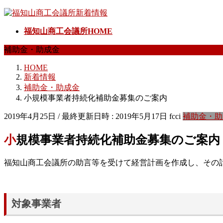
コ
ナ
ン
ビ
福知山商工会議所HOME
テ
ゲ
ン
ー
補助金・助成金
ツ
シ
へ
ョ
HOME
ス
ン
新着情報
キ
に
補助金・助成金
ッ
移
小規模事業者持続化補助金募集のご案内
プ
動
2019年4月25日
/ 最終更新日時 :
2019年5月17日
fcci
補助金・助
小規模事業者持続化補助金募集のご案内
福知山商工会議所の助言等を受けて経営計画を作成し、その計
対象事業者