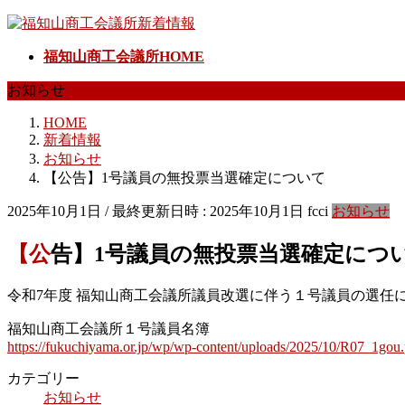
コ
ナ
ン
ビ
福知山商工会議所HOME
テ
ゲ
ン
ー
お知らせ
ツ
シ
へ
ョ
HOME
ス
ン
新着情報
キ
に
お知らせ
ッ
移
【公告】1号議員の無投票当選確定について
プ
動
2025年10月1日
/ 最終更新日時 :
2025年10月1日
fcci
お知らせ
【公告】1号議員の無投票当選確定につ
令和7年度 福知山商工会議所議員改選に伴う１号議員の選任
福知山商工会議所１号議員名簿
https://fukuchiyama.or.jp/wp/wp-content/uploads/2025/10/R07_1gou.
カテゴリー
お知らせ