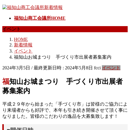
コ
ナ
ン
ビ
福知山商工会議所HOME
テ
ゲ
ン
ー
イベント
ツ
シ
へ
ョ
HOME
ス
ン
新着情報
キ
に
イベント
ッ
移
福知山お城まつり 手づくり市出展者募集案内
プ
動
2024年3月5日
/ 最終更新日時 :
2024年5月8日
fcci
イベント
福知山お城まつり 手づくり市出展者
募集案内
平成２９年から始まった「手づくり市」は皆様のご協力によ
り来場者からも好評で、本年も引き続き開催させて頂く事に
なりました。皆様のこだわりの逸品を大募集致します！