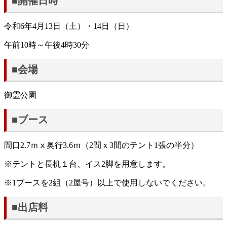
■開催日時
令和6年4月13日（土）・14日（日）
午前10時～午後4時30分
■会場
御霊公園
■ブース
間口2.7ｍⅹ奥行3.6ｍ（2間ｘ3間のテント1張の半分）
※テントと長机１台、イス2脚を用意します。
※1ブースを2組（2屋号）以上で使用しないでください。
■出店料