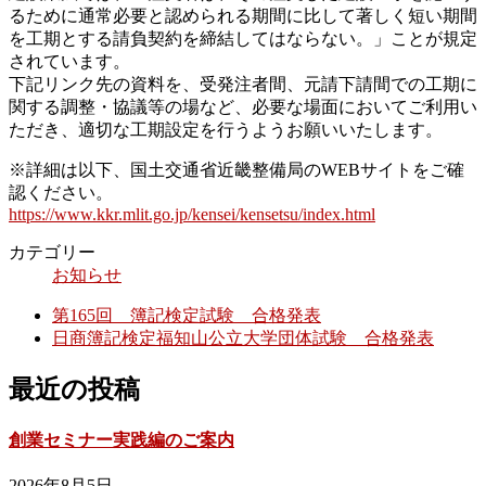
るために通常必要と認められる期間に比して著しく短い期間
を工期とする請負契約を締結してはならない。」ことが規定
されています。
下記リンク先の資料を、受発注者間、元請下請間での工期に
関する調整・協議等の場など、必要な場面においてご利用い
ただき、適切な工期設定を行うようお願いいたします。
※詳細は以下、国土交通省近畿整備局のWEBサイトをご確
認ください。
https://www.kkr.mlit.go.jp/kensei/kensetsu/index.html
カテゴリー
お知らせ
第165回 簿記検定試験 合格発表
日商簿記検定福知山公立大学団体試験 合格発表
最近の投稿
創業セミナー実践編のご案内
2026年8月5日