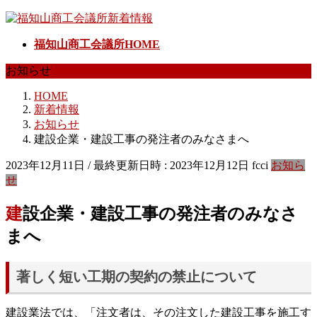
コ
ナ
ン
ビ
福知山商工会議所HOME
テ
ゲ
ン
ー
お知らせ
ツ
シ
へ
ョ
HOME
ス
ン
新着情報
キ
に
お知らせ
ッ
移
建設企業・建設工事の発注者のみなさまへ
プ
動
2023年12月11日
/ 最終更新日時 :
2023年12月12日
fcci
お知ら
せ
建設企業・建設工事の発注者のみなさ
まへ
著しく短い工期の契約の禁止について
建設業法では、「注文者は、その注文した建設工事を施工す