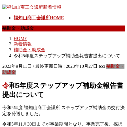
コ
ナ
ン
ビ
福知山商工会議所HOME
テ
ゲ
ン
ー
補助金・助成金
ツ
シ
へ
ョ
HOME
ス
ン
新着情報
キ
に
補助金・助成金
ッ
移
令和5年度ステップアップ補助金報告書提出について
プ
動
2023年9月11日
/ 最終更新日時 :
2023年10月27日
fcci
補助金・
助成金
令和5年度ステップアップ補助金報告書
提出について
令和5年度 福知山商工会議所 ステップアップ補助金の交付決
定を発送しました。
令和5年11月30日までが事業期間となり、事業完了後、採択