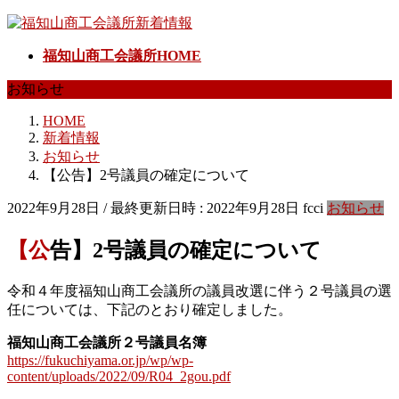
コ
ナ
ン
ビ
福知山商工会議所HOME
テ
ゲ
ン
ー
お知らせ
ツ
シ
へ
ョ
HOME
ス
ン
新着情報
キ
に
お知らせ
ッ
移
【公告】2号議員の確定について
プ
動
2022年9月28日
/ 最終更新日時 :
2022年9月28日
fcci
お知らせ
【公告】2号議員の確定について
令和４年度福知山商工会議所の議員改選に伴う２号議員の選
任については、下記のとおり確定しました。
福知山商工会議所２号議員名簿
https://fukuchiyama.or.jp/wp/wp-
content/uploads/2022/09/R04_2gou.pdf