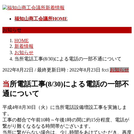
コ
ナ
ン
ビ
福知山商工会議所HOME
テ
ゲ
ン
ー
お知らせ
ツ
シ
へ
ョ
HOME
ス
ン
新着情報
キ
に
お知らせ
ッ
移
当所電話工事(8/30)による電話の一部不通について
プ
動
2022年8月22日
/ 最終更新日時 :
2022年8月23日
fcci
お知らせ
当所電話工事(8/30)による電話の一部不
通について
平成4年8月30日（火）に当所電話設備増設工事を実施しま
す。
工事の都合で午前10時～午後1時の間に約15分程度、電話が
繋がり難くなるなる時間帯がございます。
当所に繋がらない場合は、少し時間をあけていただき、再度