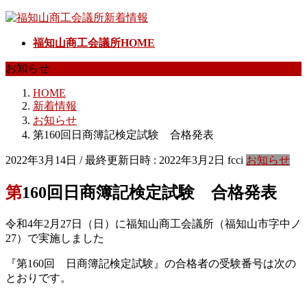
コ
ナ
ン
ビ
福知山商工会議所HOME
テ
ゲ
ン
ー
お知らせ
ツ
シ
へ
ョ
HOME
ス
ン
新着情報
キ
に
お知らせ
ッ
移
第160回日商簿記検定試験 合格発表
プ
動
2022年3月14日
/ 最終更新日時 :
2022年3月2日
fcci
お知らせ
第160回日商簿記検定試験 合格発表
令和4年2月27日（日）に福知山商工会議所（福知山市字中ノ
27）で実施しました
『第160回 日商簿記検定試験』の合格者の受験番号は次の
とおりです。