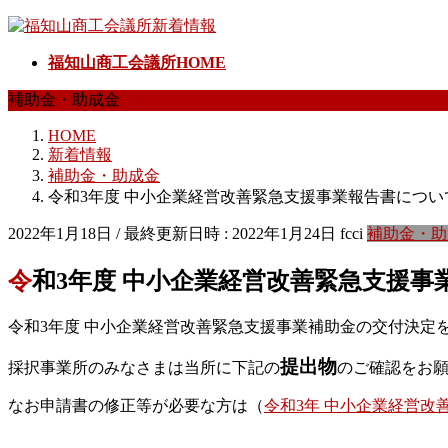
コ
ナ
ン
ビ
福知山商工会議所HOME
テ
ゲ
ン
ー
補助金・助成金
ツ
シ
へ
ョ
HOME
ス
ン
新着情報
キ
に
補助金・助成金
ッ
移
令和3年度 中小企業経営改善緊急支援事業報告書につい
プ
動
2022年1月18日
/ 最終更新日時 :
2022年1月24日
fcci
補助金・助
令和3年度 中小企業経営改善緊急支援
令和3年度 中小企業経営改善緊急支援事業補助金の交付決定を
提出物
採択事業所のみなさまは当所に下記の
のご確認をお
なお申請書の修正等が必要な方は（
令和3年 中小企業経営改