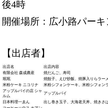
後4時
開催場所：広小路パーキ
【出店者】
出店名
出店内容
有限会社 森成農産
焼だんご、寿司
珉珉
焼餃子、えび炒飯、焼豚入りらラー
米粉ケーキ ニコリナ
米粉シフォンケーキ、米粉シフォン
アップルパイの店 シャ
アップルパイ
ルム
日本料理一ゑん
出し巻き玉子、大海老天丼、焼きさ
コーヒーハウス ホアン