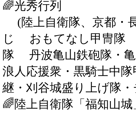
🌈光秀行列
(陸上自衛隊、京都・
じ おもてなし甲冑隊 
隊 丹波亀山鉄砲隊・亀
浪人応援衆・黒騎士中隊
継・刈谷城盛り上げ隊・
🌈陸上自衛隊「福知山城