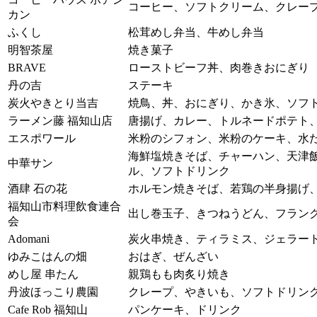
コーヒー、ソフトクリーム、クレー
カン
ふくし
松茸めし弁当、牛めし弁当
明智茶屋
焼き菓子
BRAVE
ローストビーフ丼、肉巻きおにぎり
丹の吉
ステーキ
炭火やきとり当吉
焼鳥、丼、おにぎり、かき氷、ソフ
ラーメン藤 福知山店
唐揚げ、カレー、トルネードポテト
エスポワール
米粉のシフォン、米粉のケーキ、水
海鮮塩焼きそば、チャーハン、天津
中華サン
ル、ソフトドリンク
酒肆 石の花
ホルモン焼きそば、若鶏の半身揚げ
福知山市料理飲食連合
出し巻玉子、きつねうどん、フラン
会
Adomani
炭火串焼き、ティラミス、ジェラー
ゆみこはんの畑
おはぎ、ぜんざい
めし屋 串たん
親鶏もも肉炙り焼き
丹波ほっこり農園
クレープ、やきいも、ソフトドリン
Cafe Rob 福知山
パンケーキ、ドリンク